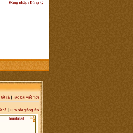
Đăng nhập / Đăng ký
|
tất cả
Tạo bài viết mới
|
t cả
Đưa bài giảng lên