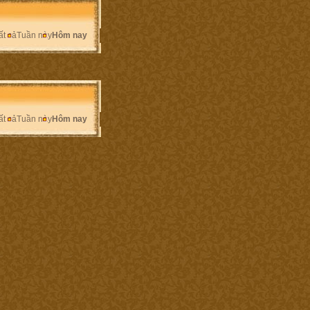
ất cả
Tuần này
Hôm nay
ất cả
Tuần này
Hôm nay