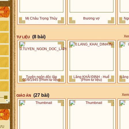
Mị Châu Trọng Thủy
thương vợ
Ng
(8 bài)
Xem
TƯ LIỆU
Tuyên ngôn độc lập
Lăng KHẢI ĐỊNH - Huế
Lăng
02/9/1945 (Phim tư liệu)
(Phim tư liệu)
(27 bài)
Xem 
GIÁO ÁN
ẤT
ƯU