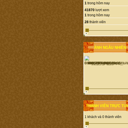
1
trong hôm nay
41870
lượt xem
1
trong hôm nay
28
thành viên
ẢNH NGẪU NHIÊN
THÀNH VIÊN TRỰC TU
1 khách và 0 thành viên