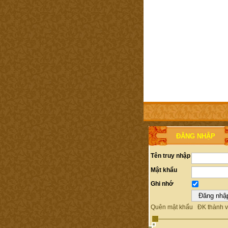
TRANG CHỦ
THÀNH V
ĐĂNG NHẬP
Tên truy nhập
Mật khẩu
Ghi nhớ
Quên mật khẩu
ĐK thành v