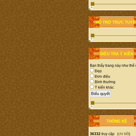
HỖ TRỢ TRỰC TUYẾ
ĐIỀU TRA Ý KIẾN
Bạn thấy trang này như thế
Đẹp
Đơn điệu
Bình thường
Ý kiến khác
THỐNG KÊ
36332
truy cập (
chi tiết
)