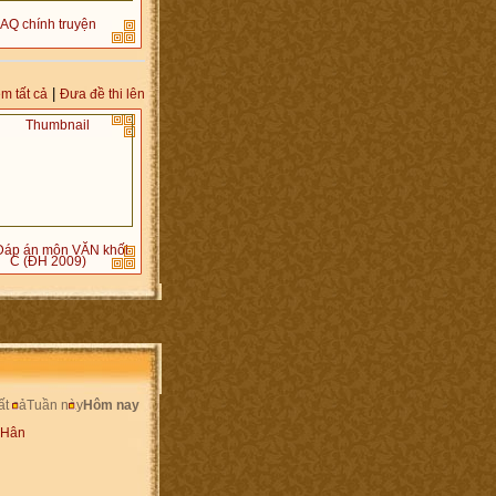
AQ chính truyện
|
m tất cả
Đưa đề thi lên
áp án môn VĂN khối
C (ĐH 2009)
ất cả
Tuần này
Hôm nay
 Hân