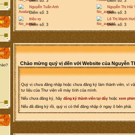
Điểm số: 3
Điểm số: 3
Nguyễn Tuấn Anh
Nguyễn Thị Hải 
Điểm số: 3
Điểm số: 3
triệu vy
Lê Thị Mạnh Hư
N
Điểm số: 3
Điểm số: 3
Chào mừng quý vị đến với Website của Nguyễn T
 nào?
Quý vị chưa đăng nhập hoặc chưa đăng ký làm thành viên, vì vậ
tư liệu của Thư viện về máy tính của mình.
Nếu chưa đăng ký, hãy
hoặc
đăng ký thành viên tại đây
xem phim
Nếu đã đăng ký rồi, quý vị có thể đăng nhập ở ngay ô bên phải.