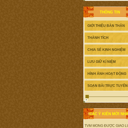
THÔNG TIN
GIỚI THIỆU BẢN THÂN
THÀNH TÍCH
CHIA SẺ KINH NGHIỆM
LƯU GIỮ KỈ NIỆM
HÌNH ẢNH HOẠT ĐỘNG
SOẠN BÀI TRỰC TUYẾN
CÁC Ý KIẾN MỚI NH
TVM MONG ĐƯỢC GIAO L