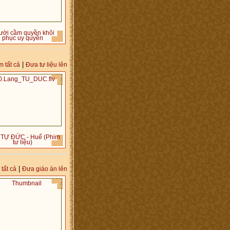
ười cầm quyền khôi
phục uy quyền
|
 tất cả
Đưa tư liệu lên
 TỰ ĐỨC - Huế (Phim
tư liệu)
|
tất cả
Đưa giáo án lên