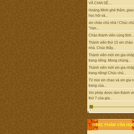
VÀ CHIA SẺ....
Hoàng Minh ghé thăm, giao 
học hỏi và...
xin chào chủ nhà ! Chúc ch
“Vạn...
Chào thành viên cùng tỉnh...
Thành viên thứ 15 xin chào
nhà. Chúc thầy...
Thành viên mới xin gia nhậ
trang riêng. Mong chúng...
Thành viên mới xin gia nhậ
trang riêng! Chúc chủ...
TV moi xin chao và xin gia 
trang của...
Xin phép được làm thành v
thứ 7 của gia...
TÁC PHẨM VĂN HỌ