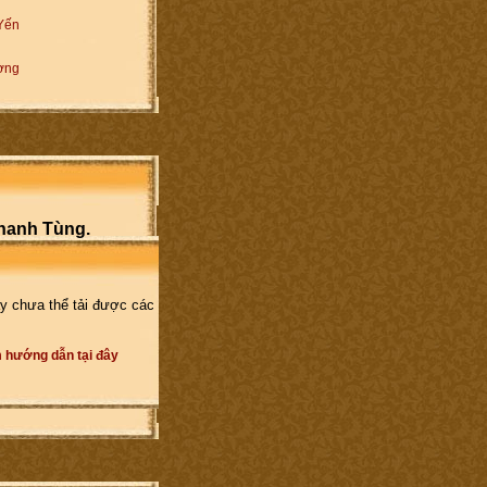
Yến
ờng
hanh Tùng.
y chưa thể tải được các
 hướng dẫn tại đây