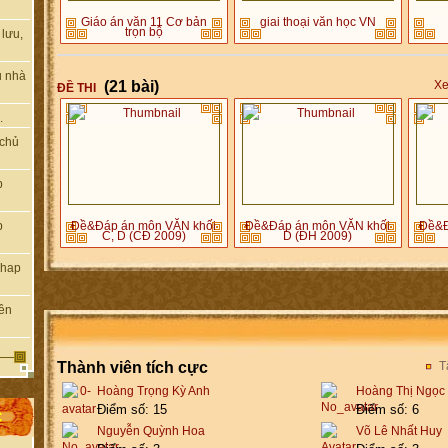
Giáo án văn 11 Cơ bản
giai thoại văn học VN
trọn bộ
lưu,
ủ nhà
(21 bài)
Xe
ĐỀ THI
.
 chủ
p
Đề&Đáp án môn VĂN khối
Đề&Đáp án môn VĂN khối
Đề&Đ
p
C, D (CĐ 2009)
D (ĐH 2009)
nhap
iên
Thành viên tích cực
T
Hoàng Trọng Kỳ Anh
Hoàng Thị Ngọc
Điểm số: 15
Điểm số: 6
C
Nguyễn Quỳnh Hoa
Võ Lê Nhất Huy