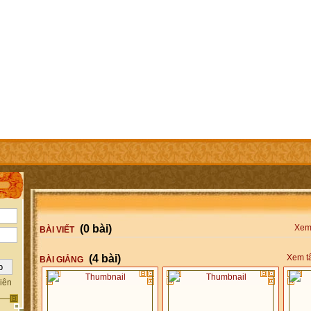
IÊN
TRỢ GIÚP
LIÊN HỆ
(0 bài)
Xem 
BÀI VIẾT
(4 bài)
Xem tấ
BÀI GIẢNG
iên